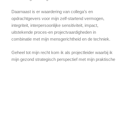
Daarnaast is er waardering van collega’s en
opdrachtgevers voor mijn zelf-startend vermogen,
integriteit, interpersoonlijke sensitiviteit, impact,
uitstekende proces-en projectvaardigheden in
combinatie met mijn mensgerichtheid en de techniek.
Geheel tot mijn recht kom ik als projectleider waarbij ik
mijn gezond strategisch perspectief met mijn praktische
benadering kan combineren.
Een door opdrachtgevers gewaardeerde combinatie. Dat
wat ik adviseer kan én wordt geïmplementeerd,
vanzelfsprekend in afstemming op de behoeften en
mogelijkheden van mijn klant.
Vaak zijn het projecten die niet alleen de techniek en
systemen raken, maar juist ook gedragsverandering.
Mijn ervaring binnen de verschillende HR disciplines