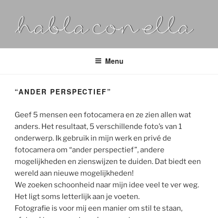
HABLA CON ELLA
Organisatie-adviseur, HR projectleider, coach &
vertrouwenspersoon
Menu
“ANDER PERSPECTIEF”
Geef 5 mensen een fotocamera en ze zien allen wat
anders. Het resultaat, 5 verschillende foto’s van 1
onderwerp. Ik gebruik in mijn werk en privé de
fotocamera om “ander perspectief”, andere
mogelijkheden en zienswijzen te duiden. Dat biedt een
wereld aan nieuwe mogelijkheden!
We zoeken schoonheid naar mijn idee veel te ver weg.
Het ligt soms letterlijk aan je voeten.
Fotografie is voor mij een manier om stil te staan,